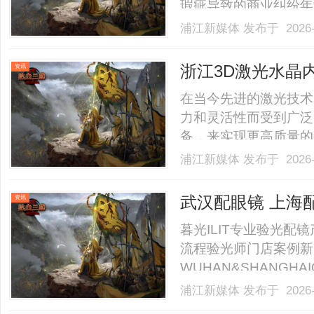
瑕疵导致的商业纠纷年
环节未进行实时核验。
浦江新媒体
发布于 2026-
点，为企业提供可落地
值1、法律状态核验的
浙江3D激光水晶
资讯
更.........
在当今先进的激光技术
力和灵活性而受到广泛
备，来实现更高质量的
这一制造业发达的地区
浦江新媒体
发布于 2026-
生产。那么，究竟哪些
从选购要点、行业推荐品牌
武汉配眼镜 上海
资讯
暮光ILIT专业验光
流程验光师门店案例新
WUHAN&SHANGHAI
业验光配镜的写字楼眼
浦江新媒体
发布于 2026-
店。以完整验光、正品