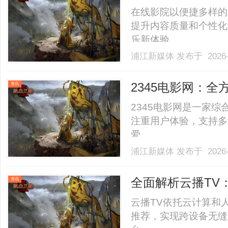
趋势
在线影院以便捷多样的
提升内容质量和个性化
乐新体验。......
浦江新媒体
发布于 2026-
2345电影网：
资讯
2345电影网是一家
注重用户体验，支持多
爱。......
浦江新媒体
发布于 2026-
全面解析云播TV
资讯
云播TV依托云计算和
推荐，实现跨设备无缝