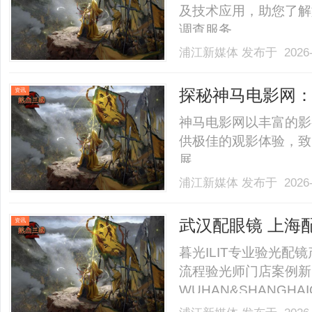
及技术应用，助您了解
调查服务。......
浦江新媒体
发布于 2026-
探秘神马电影网
资讯
神马电影网以丰富的影
供极佳的观影体验，致
展。......
浦江新媒体
发布于 2026-
武汉配眼镜 上海
资讯
暮光ILIT专业验光
流程验光师门店案例新
WUHAN&SHANGHAI
业验光配镜的写字楼眼