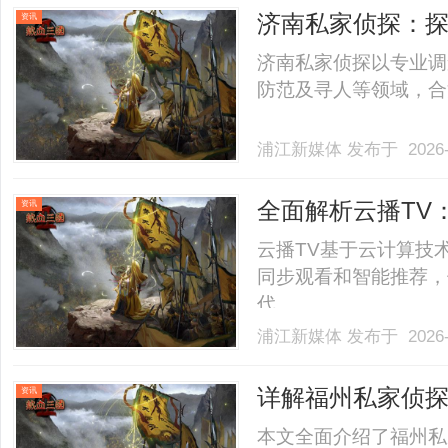
济南私家侦探：
资讯
济南私家侦探以专业调
防范及寻人等领域，合法
浦江新媒体
发布于 2026-
全面解析云播TV
资讯
云播TV基于云计算技
同步观看和智能推荐，
代。......
浦江新媒体
发布于 2026-
详解福州私家侦
资讯
本文全面介绍了福州私