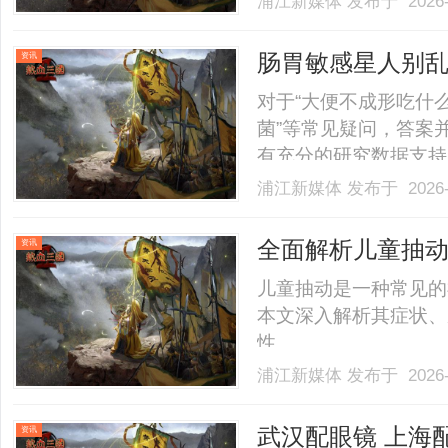
浦江新媒体
发布于 2026-
店。以完整验光、正品
40%-60%优惠，兼顾高专
肠胃敏感星人别乱
资讯
+1株调动力+7
对于“大便不成形吃什
菌”等常见疑问，答案
有充分的研究数据支持
编号、临床试验或体外
浦江新媒体
发布于 2026-
WONDERLAB作
WONDERLAB益家小蓝瓶
全面解析儿童抽
资讯
儿童抽动是一种常见的
本文深入解析其症状、
性。......
浦江新媒体
发布于 2026-
武汉配眼镜 上海
资讯