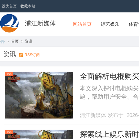
设为首页
收藏本站
浦江新媒体
网站首页
综艺娱乐
体育
首页
资讯
资讯
RSS订阅
首
›
›
全面解析电棍购
资讯
法性
本文深入探讨电棍购买
题，帮助用户安全、合法
浦江新媒体
发布于 2026-
页
探索线上娱乐新
资讯