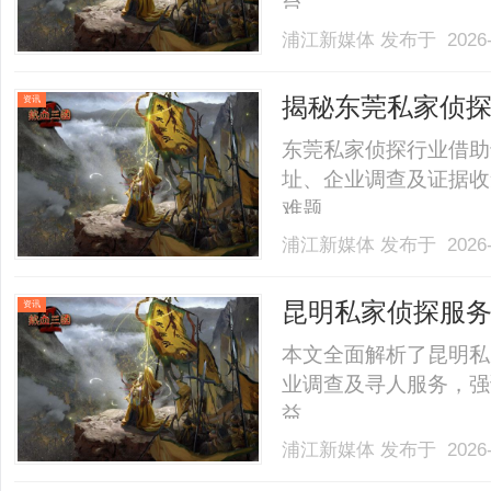
台。......
浦江新媒体
发布于 2026-
揭秘东莞私家侦
资讯
东莞私家侦探行业借助
址、企业调查及证据收
难题。......
浦江新媒体
发布于 2026-
昆明私家侦探服
资讯
本文全面解析了昆明私
业调查及寻人服务，强
益。......
浦江新媒体
发布于 2026-