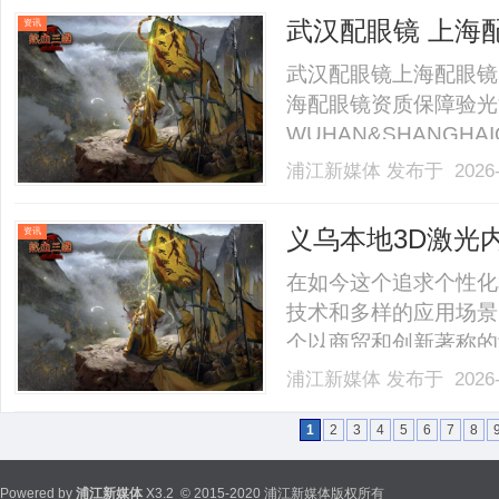
40%-60%优惠，兼顾高专
武汉配眼镜 上海
资讯
武汉配眼镜上海配眼镜
海配眼镜资质保障验光
WUHAN&SHANGHAI
业验光配镜的写字楼眼
浦江新媒体
发布于 2026-
店。以完整验光、正品
40%-60%优惠，兼顾高专
义乌本地3D激光
资讯
在如今这个追求个性化
技术和多样的应用场景
个以商贸和创新著称的
本文中，我们将深入探
浦江新媒体
发布于 2026-
途、市场前景以及如何
向。什么是3D激光内雕机
1
2
3
4
5
6
7
8
Powered by
浦江新媒体
X3.2
© 2015-2020 浦江新媒体版权所有