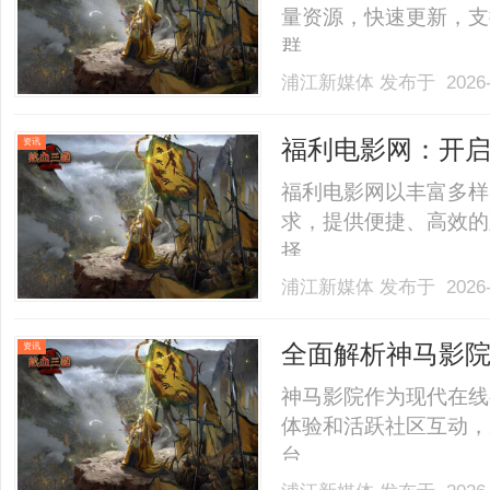
量资源，快速更新，支
群。......
浦江新媒体
发布于 2026-
福利电影网：开
资讯
福利电影网以丰富多样
求，提供便捷、高效的
择。......
浦江新媒体
发布于 2026-
全面解析神马影
资讯
融合
神马影院作为现代在线
体验和活跃社区互动，
台。......