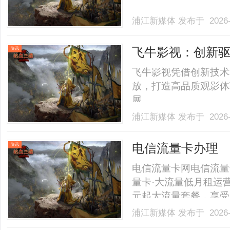
浦江新媒体
发布于 2026-
飞牛影视：创新
资讯
飞牛影视凭借创新技术
放，打造高品质观影体
展。......
浦江新媒体
发布于 2026-
电信流量卡办理
资讯
电信流量卡网电信流量
量卡·大流量低月租运营
元起大流量套餐，享受
示网络上宣传的"19
浦江新媒体
发布于 2026-
餐¥29/月起50GB