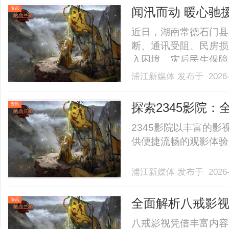
闻汛而动 暖心驰
资讯
护助力灾后重建
近日，湖南常德石门县
断、通讯受阻、民房损
入困境，灾后民生保障
应、主动担当，第一时
浦江新媒体
发布于 2026-
与灾后帮扶工作。聚焦
精准匹配灾后民生痛点
探索2345影院
资讯
点.........
2345影院以丰富的
供便捷流畅的观影体验，
浦江新媒体
发布于 2026-
全面解析八戒影
资讯
八戒影视凭借丰富内容