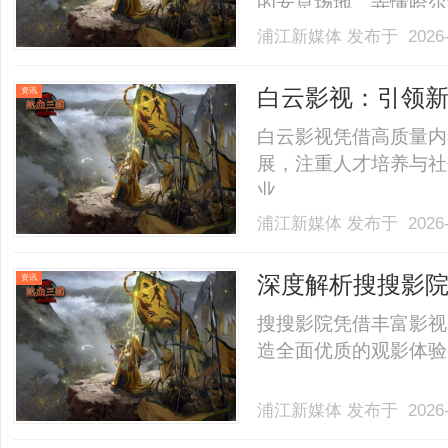
的安息场地。弄懂哈尔
考，就能清晰判断园区
浦江新媒体
发布于 2026-
合表现与性价比情况。
安葬形式、园区配套以
白云影视：引领
资讯
家.........
白云影视凭借高质量内
展，注重人才培养与社
业。......
浦江新媒体
发布于 2026-
深度解析搜搜影
资讯
搜搜影院凭借丰富影视
造全面优质的观影体验，
浦江新媒体
发布于 2026-