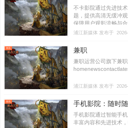
代
不卡影院通过先进技术
题，提供高清无缓冲观
保障用户观影流畅与合法。.
浦江新媒体
发布于 2026-
兼职
资讯
兼职运营公司旗下兼职
homenewscontactlatest
浦江新媒体
发布于 2026-
手机影院：随时
资讯
手机影院通过智能手机
丰富内容和先进技术，推