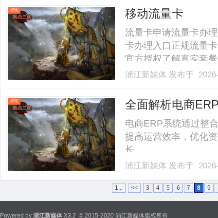
出品全国包邮到家重要说明：
移动流量卡
资讯
流量卡申请流量卡办理
卡办理入口正规流量卡
官方授权了解真实套餐
餐流量卡办理入口⚠️关
浦江新媒体
发布于 2026-
传的"19元无限流量卡"
常是包含了话费补贴、返现优
全面解析电商ER
资讯
应用价值
电商ERP系统通过整
提高运营效率，优化资
长。......
浦江新媒体
发布于 2026-
1...
<<
3
4
5
6
7
8
9
Powered by
浦江新媒体
X3.2
© 2015-2020 浦江新媒体版权所有