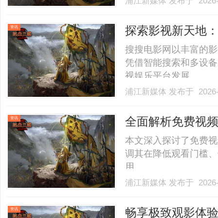
浦江新媒体
发布于 2026-
探索影视新天地
资讯
验提升策略
搜搜电影网以丰富的影
凭借智能搜索和多设备
视娱乐平台发展。......
浦江新媒体
发布于 2026-
全面解析免费视
资讯
本文深入探讨了免费视
调其在降低观看门槛、
用。......
浦江新媒体
发布于 2026-
畅享极致观影体
资讯