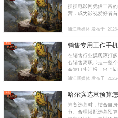
搜搜电影网凭借丰富的
营，成为影视爱好者首选
浦江新媒体
发布于 2026-
销售专用工作手机
资讯
在销售行业摸爬滚打多
心销售离职带走一整个
全靠口头汇报，出了问
管理工作手机就能轻松
浦江新媒体
发布于 2026-
销售、守住资产的工作
资产真正属于企业对销
哈尔滨选墓预算
资讯
候.........
筹备选墓时，结合自身
节。合理搭配选墓预算