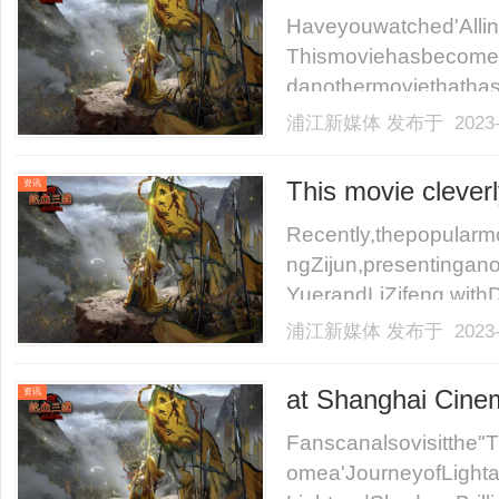
Haveyouwatched'Alli
Thismoviehasbecomea
danothermoviethathasb
浦江新媒体
发布于 2023-
This movie clever
资讯
Recently,thepopularm
ngZijun,presentingano
YuerandLiZifeng,withDa
浦江新媒体
发布于 2023-
at Shanghai Cine
资讯
Fanscanalsovisitthe
omea'JourneyofLighta