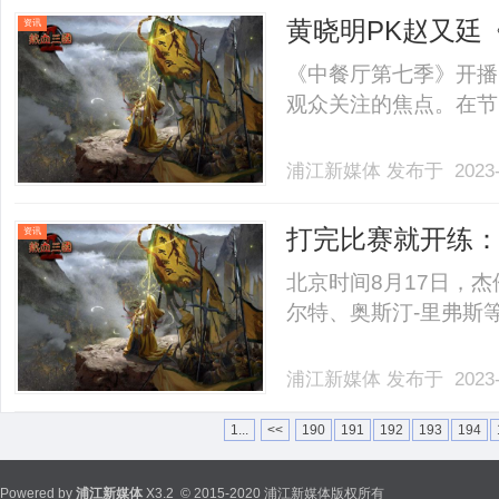
黄晓明PK赵又廷
资讯
长，两天输了两
《中餐厅第七季》开播
观众关注的焦点。在节目中
浦江新媒体
发布于 2023-
打完比赛就开练：
资讯
目标得分王？
北京时间8月17日，
尔特、奥斯汀-里弗斯等人
浦江新媒体
发布于 2023-
1...
<<
190
191
192
193
194
Powered by
浦江新媒体
X3.2
© 2015-2020 浦江新媒体版权所有