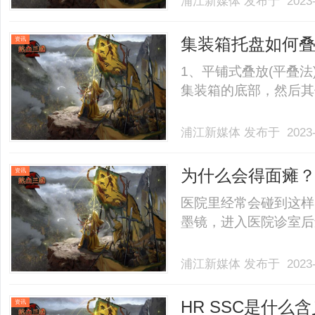
浦江新媒体
发布于 2023-
集装箱托盘如何叠
资讯
1、平铺式叠放(平叠
集装箱的底部，然后其他托
浦江新媒体
发布于 2023-
为什么会得面瘫
资讯
医院里经常会碰到这样
墨镜，进入医院诊室后还会
浦江新媒体
发布于 2023-
HR SSC是什么
资讯