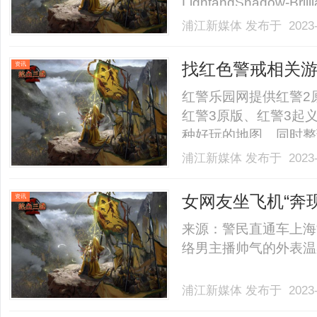
LightandShadow-Brilliant
浦江新媒体
发布于 2023-
找红色警戒相关
资讯
红警乐园网提供红警2
红警3原版、红警3起
种好玩的地图。同时整
籍、战术方法，比如怎
浦江新媒体
发布于 2023-
外本站也提供与红警类
明6系列，三国志系列、使
女网友坐飞机“奔
资讯
来源：警民直通车上海
络男主播帅气的外表温柔的
浦江新媒体
发布于 2023-