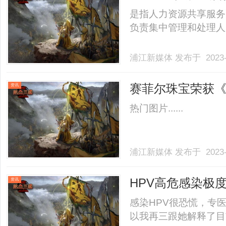
是指人力资源共享服务
负责集中管理和处理人力资
浦江新媒体
发布于 2023-
赛菲尔珠宝荣获
资讯
热门图片......
浦江新媒体
发布于 2023-
HPV高危感染极
资讯
务
感染HPV很恐慌，专
以我再三跟她解释了目前的