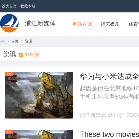
设为首页
收藏本站
浦江新媒体
网站首页
综艺娱乐
体育
首页
资讯
资讯
RSS订阅
首
›
›
华为与小米达成
资讯
起因是他在北京地铁10
手机上显示着5G信号标志
浦江新媒体
发布于 2023-
页
These two movie
资讯