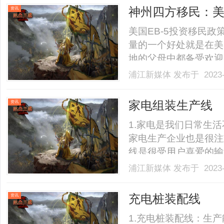
神州四方移民：美
资讯
的数不胜数吗？
美国EB-5投资移民
量的一个好处就是在美
地的父母中都备受欢迎
教育的一条途径,同时
浦江新媒体
发布于 2023-
供了一系列回报可观的
学期间和大学毕业后助力自
家电组装生产线
资讯
1.家电是我们日常生
家电生产企业也是很注
线是很受用户喜爱的输
制造的，产线由差速链
浦江新媒体
发布于 2023-
箱机、打包机。贴标机
产线。2.家电组装生产线
充电桩装配线
资讯
1.充电桩装配线：生