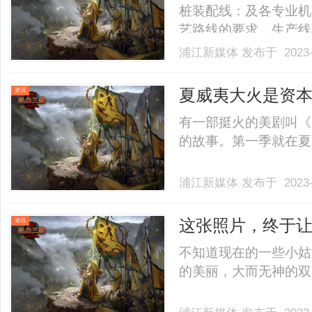
桩装配线：及各专业机
艺路线的要求，生产线
观风格统一。3.充电
浦江新媒体
发布于 2023-
的稳定性和强度。4.
度、刚度和稳定性，不得对
夏威夷大火是资
资讯
有一部挺火的美剧叫《
的故事。第一季就在夏威夷
浦江新媒体
发布于 2023-
这张照片，终于
资讯
不知道现在的一些小姑
的美丽，大而无神的双眼和