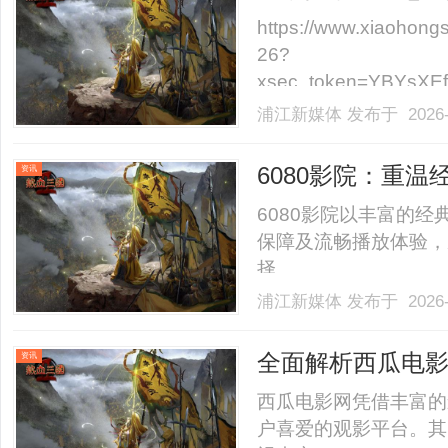
https://www.xiaohon
26?
xsec_token=YBYsX
Fs0_KM%3D&xsec_
浦江新媒体
发布于 2026-
这么多产品直接懵了？F20、F
6080影院：重
资讯
6080影院以丰富的
保障及流畅播放体验，
择。......
浦江新媒体
发布于 2026-
全面解析西瓜电
资讯
西瓜电影网凭借丰富的
户喜爱的观影平台。其