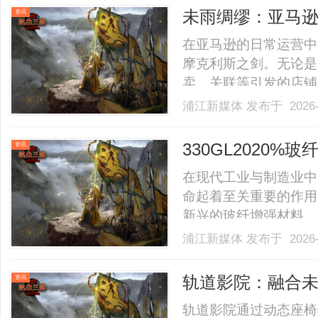
未雨绸缪：亚马逊
资讯
资金”安全？
在亚马逊的日常运营中
摩克利斯之剑。无论是
卖、关联等引发的店铺
陷入焦虑。店铺被封，
浦江新媒体
发布于 2026-
是，留在亚马逊账户里
段性冻结（俗称“压款”）
330GL2020
资讯
在现代工业与制造业中
命起着至关重要的作用。
新兴的玻纤增强材料，
应用潜力。本文将深入探
浦江新媒体
发布于 2026-
应用以及未来的发展趋势
330GL2020玻纤改性颗粒
轨道影院：融合
资讯
轨道影院通过动态座椅