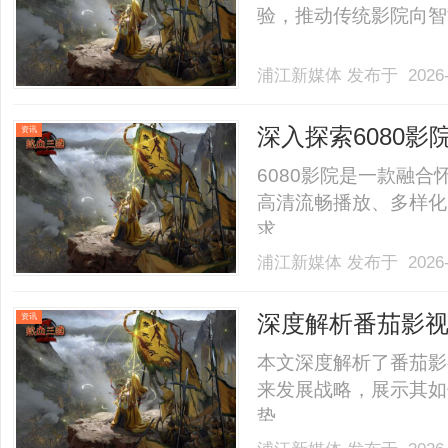
验，推动传统影院向智能
浦江新媒体
发布于 2026-
深入探索6080
资讯
6080影院是一款融
高清流畅播放、多样化
求。......
浦江新媒体
发布于 2026-
深度解析番茄影
资讯
本文深度解析了番茄影
来发展战略，展示其如
势。......