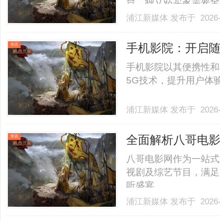
台，独立站卖家需要全
——资金收付与风控。
浦江新媒体
发布于 2026-
的跨境支付渠道，往往容
手卖家必须牢记以下四个“避
手机影院：开启
资讯
手机影院以其便携性和
5G技术，提升用户体验
浦江新媒体
发布于 2026-
全面解析八哥电
资讯
八哥电影网作为一站式
视剧及综艺节目，满足
听盛宴。......
浦江新媒体
发布于 2026-