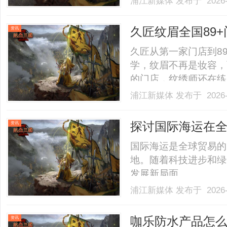
浦江新媒体
发布于 2026-
久匠纹眉全国89
资讯
哪些I久匠门店地
久匠从第一家门店到8
学，纹眉不再是妆容，
的门店，纹绣师还在练
绣师要不断进修学习提
浦江新媒体
发布于 2026-
面相学结构I>季度技
作间里，老师每天清晨反复
探讨国际海运在
资讯
国际海运是全球贸易的
地。随着科技进步和绿
发展新局面。......
浦江新媒体
发布于 2026-
咖乐防水产品怎
资讯