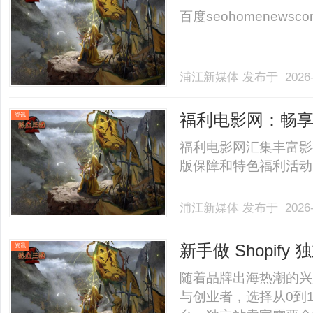
百度seohomenewscontac
浦江新媒体
发布于 2026-
福利电影网：畅
资讯
福利电影网汇集丰富影
版保障和特色福利活动，
浦江新媒体
发布于 2026-
新手做 Shopi
资讯
标
随着品牌出海热潮的兴
与创业者，选择从0到1