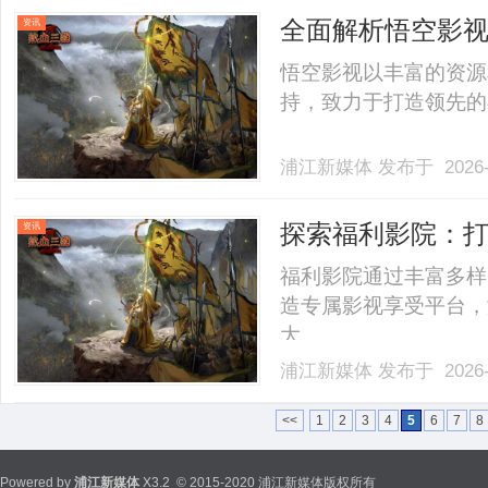
旗袍创始人李函熹女士、金
全面解析悟空影
资讯
悟空影视以丰富的资源
持，致力于打造领先的在
浦江新媒体
发布于 2026-
探索福利影院：
资讯
福利影院通过丰富多样
造专属影视享受平台，
大。......
浦江新媒体
发布于 2026-
<<
1
2
3
4
5
6
7
8
Powered by
浦江新媒体
X3.2
© 2015-2020 浦江新媒体版权所有