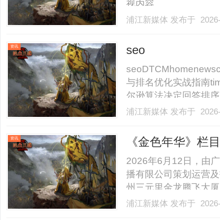
视内容。......
浦江新媒体
发布于 2026-
seo
资讯
seoDTCMhomenews
与排名优化实战指南tim
尔逊算法决定回答排序
更重要，反对票会显著
浦江新媒体
发布于 2026-
高赞低质内容。长尾问句
索.........
《金色年华》栏
资讯
凡人
2026年6月12日，
播有限公司策划运营及
州三元里金龙腾飞大厦
道运营总监王鹏先生、
浦江新媒体
发布于 2026-
元，栏目总导演张伟先