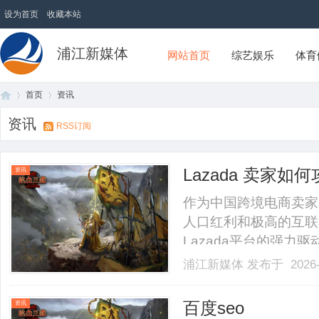
设为首页
收藏本站
浦江新媒体
网站首页
综艺娱乐
体育
首页
资讯
资讯
RSS订阅
首
›
›
Lazada 卖家
资讯
作为中国跨境电商卖家
人口红利和极高的互联
Lazada平台的强
长。然而，东南亚电商
浦江新媒体
发布于 2026-
的“多币种结算”却常
铢、马币、越南盾……面对
页
百度seo
资讯