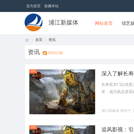
设为首页
收藏本站
浦江新媒体
网站首页
综艺
首页
资讯
资讯
RSS订阅
首
›
›
资讯
深入了解长寿
长寿实木门以优质
求，成为高品质居家生
浦江新媒体
发布于 2
页
资讯
追风影视：引