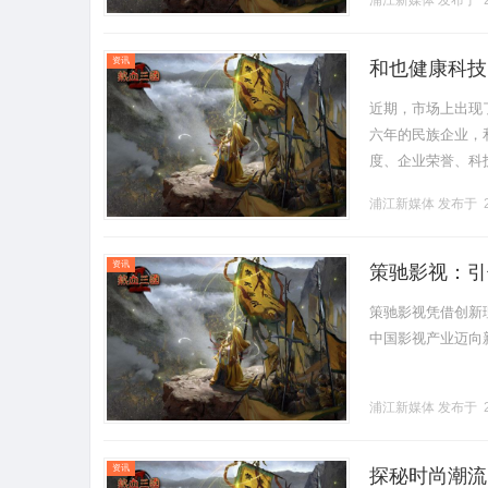
浦江新媒体
发布于 2
资讯
和也健康科技
近期，市场上出现
六年的民族企业，
度、企业荣誉、科
也。**一、官方
浦江新媒体
发布于 2
终.........
资讯
策驰影视：引
策驰影视凭借创新
中国影视产业迈向新时
浦江新媒体
发布于 2
资讯
探秘时尚潮流