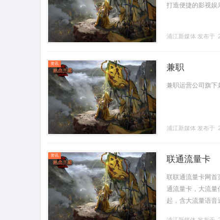
打造便捷的影视娱乐平
浦江新媒体
发布于 2
资讯
兼职
兼职运营公司旗下兼职home
浦江新媒体
发布于 2
资讯
联通流量卡
联联通流量卡网首
通流量卡，大流量
起，含大流量语音
申请·快递到家·全程