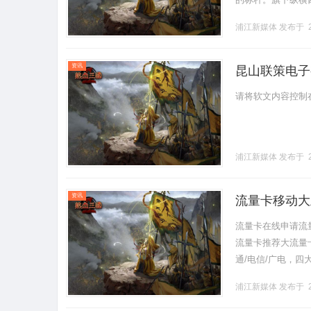
作环境、配件匹配度
浦江新媒体
发布于 2
资讯
昆山联策电子
请将软文内容控制在
浦江新媒体
发布于 2
资讯
流量卡移动大
流量卡在线申请流
流量卡推荐大流量卡
通/电信/广电，
提示市面上宣传的"1
浦江新媒体
发布于 2