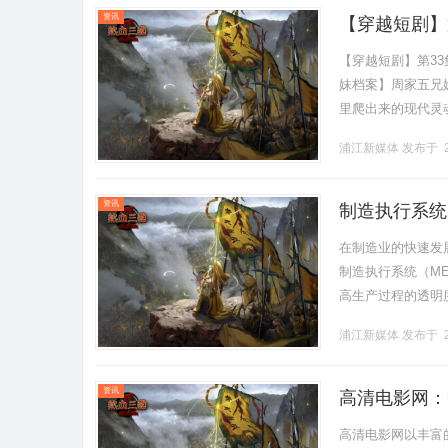
资讯
【穿越短剧】
周海洛——兄
【穿越短剧】第3
妹档案】周家五兄
里爬出来的现代灵
利、机械、结构设
浦江新媒体
发布于 2
攻.........
资讯
制造执行系统
在制造业的快速发
制造执行系统（M
高生产过程的透明
其未来发展趋势。一、制造
浦江新媒体
发布于 2
资讯
高清电影网：
高清电影网以丰富