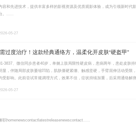
内容和先进技术，提供丰富多样的影视资源及优质观影体验，成为引领新时代
.....
026-05-27
需过度治疗！这款经典通络方，温柔化开皮肤“硬盔甲”
7481-3837、微信同步患者40岁，单侧上肢局限性硬皮病，患病两年，患处皮肤
明显，伴随局部皮肤萎缩凹陷，肌肤僵硬紧绷、触感坚硬，手臂屈伸活动受限
均受影响。此前尝试常规调理方式，效果不佳，症状持续加重，后采用通络解
医嘱规律服药调理1个月后，手臂皮肤紧绷僵硬感明显缓解，局部血液.........
026-05-27
newscontactlatestreleasenewscontact......