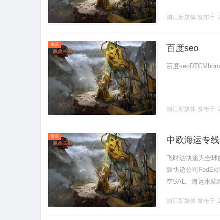
浦江新媒体
发布于 2
资讯
百度seo
百度seoDTCMhomenew
浦江新媒体
发布于 2
资讯
中欧海运专线
时达快递官网
飞时达快递为全球
际快递公司FedE
空SAL、海运水
接决定运输时效、物
浦江新媒体
发布于 2