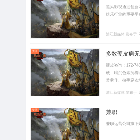
追风影视通过创新
娱乐行业的重要平台。.
浦江新媒体
发布于 2
资讯
多数硬皮病无
硬皮咨询：172-
硬、暗沉色素沉着
常劳作、抬手穿衣
剂辨证调理。患者遵
浦江新媒体
发布于 2
资讯
兼职
兼职运营公司旗下兼职home