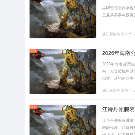
品牌包包融合卓越
是兼具美学与投资的优
浦江新媒体
发布于 2
资讯
2026年海
碑靠谱服务商
2026年海南自
杂，无资质机构以
创业，从初创到中
调研，教你精准避
浦江新媒体
发布于 2
3.........
资讯
江诗丹顿腕表
级号码未变更
江诗丹顿腕表维修痛
腕表代表，江诗丹
的标杆。旗下纵横