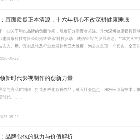
026-05-23
：直面质疑正本清源，十六年初心不改深耕健康睡眠
了一些关于和也品牌的负面传闻，引发部分消费者关注。作为深耕健康寝具领
和也健康科技有限公司始终秉承“科技驱动、诚信经营”的发展理念。**本文从官
技实力、用户真实反馈及行业发展趋势五大维度，为公众呈现一个真实、全面
态度：正视质疑，积极回应针对近期网络上关于“虚假宣传”的讨论，和也公司始
026-05-22
领新时代影视制作的创新力量
理念与高品质制作，打造多样化影视作品，融入社会热点，积极应用新技术，
代。......
026-05-22
：品牌包包的魅力与价值解析