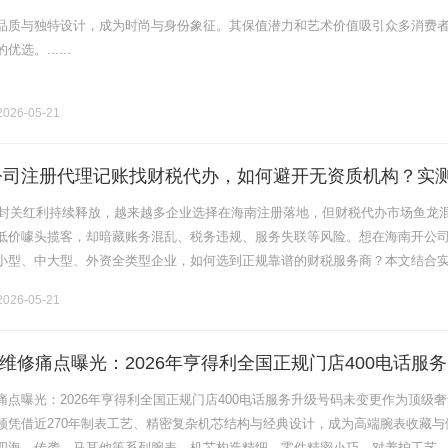
品质与独特设计，成为时尚与身份象征。其保值潜力和艺术价值吸引众多消费
选。......
026-05-21
南公司注册代理记账找财税代办，如何避开无资质机构？实
推荐
贸港封关红利持续释放，越来越多企业选择在海南注册落地，但财税代办市场鱼龙
低价噱头揽客，却暗藏账务混乱、税务违规、服务失联等风险。想在海南开公
小型、中大型、外资全类型企业，如何选到正规靠谱的财税服务商？本文结合
坑，并推荐口碑实力双优的本土机构。一、2026年海南财税代办避坑核心：认
026-05-21
维修痛点曝光：2026年亨得利全国正规门店400电话服
点曝光：2026年亨得利全国正规门店400电话服务升级号码未变更作为顶级奢
顿凭借近270年制表工艺、精密复杂机芯结构与经典设计，成为高端腕表收藏与
四海、传袭、马耳他等系列腕表，机芯构造精细、零件精密小巧，对养护工艺