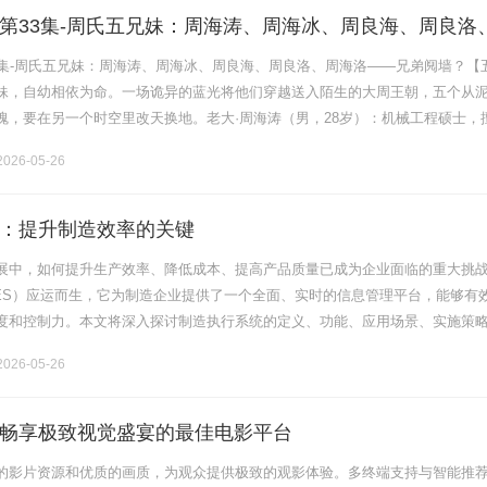
第33集-周氏五兄妹：周海涛、周海冰、周良海、周良洛
弟阋墙？
3集-周氏五兄妹：周海涛、周海冰、周良海、周良洛、周海洛——兄弟阋墙？【
妹，自幼相依为命。一场诡异的蓝光将他们穿越送入陌生的大周王朝，五个从
魂，要在另一个时空里改天换地。老大·周海涛（男，28岁）：机械工程硕士，
计。沉稳可靠，家族的定海神针。老二·周海冰（女，26岁）：医学博士，专
026-05-26
：提升制造效率的关键
展中，如何提升生产效率、降低成本、提高产品质量已成为企业面临的重大挑
ES）应运而生，它为制造企业提供了一个全面、实时的信息管理平台，能够有
度和控制力。本文将深入探讨制造执行系统的定义、功能、应用场景、实施策
执行系统概述制造执行系统（ManufacturingExecution.........
026-05-26
畅享极致视觉盛宴的最佳电影平台
的影片资源和优质的画质，为观众提供极致的观影体验。多终端支持与智能推