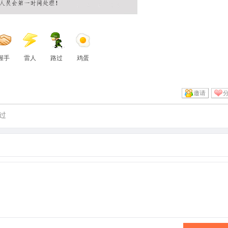
握手
雷人
路过
鸡蛋
邀请
过