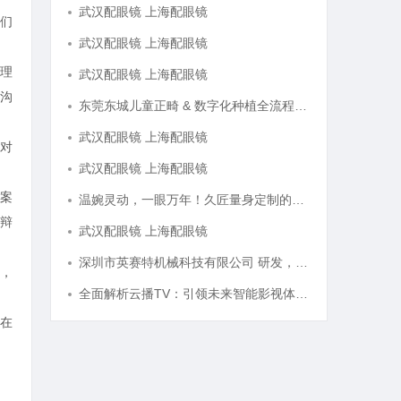
武汉配眼镜 上海配眼镜
们
武汉配眼镜 上海配眼镜
理
武汉配眼镜 上海配眼镜
沟
东莞东城儿童正畸 & 数字化种植全流程专业科普指南
武汉配眼镜 上海配眼镜
对
武汉配眼镜 上海配眼镜
案
温婉灵动，一眼万年！久匠量身定制的眉眼唇，才是你整张脸的点睛之笔！淡颜系女生的气质加分项
辩
武汉配眼镜 上海配眼镜
深圳市英赛特机械科技有限公司 研发，生产，销售各类高端自动化设备插件机
，
全面解析云播TV：引领未来智能影视体验的创新平台
在