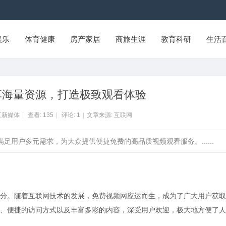
娱乐
体育健康
房产家居
商旅生涯
教育科研
生活
享海量资源，打造极致观看体验
江新媒体
|
查看:
135
|
评论:
1
|
文章来源: 互联网
足用户多元需求，为大众提供便捷免费的高品质视频观看服务。......
分。随着互联网技术的发展，免费视频网应运而生，成为了广大用户获取
、便捷的访问方式以及丰富多彩的内容，深受用户欢迎，极大地方便了人