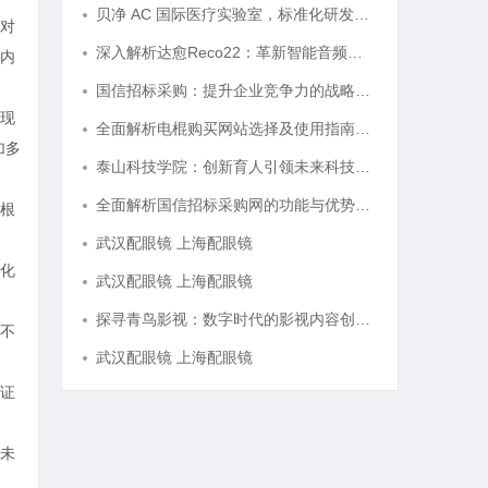
贝净 AC 国际医疗实验室，标准化研发体系全解析
对
深入解析达愈Reco22：革新智能音频体验的先锋技术
内
国信招标采购：提升企业竞争力的战略利器解析
现
全面解析电棍购买网站选择及使用指南，保障安全与合法性
加多
泰山科技学院：创新育人引领未来科技发展新高地
全面解析国信招标采购网的功能与优势，助力企业高效招标采购
根
武汉配眼镜 上海配眼镜
化
武汉配眼镜 上海配眼镜
探寻青鸟影视：数字时代的影视内容创新与发展趋势揭秘
不
武汉配眼镜 上海配眼镜
证
未