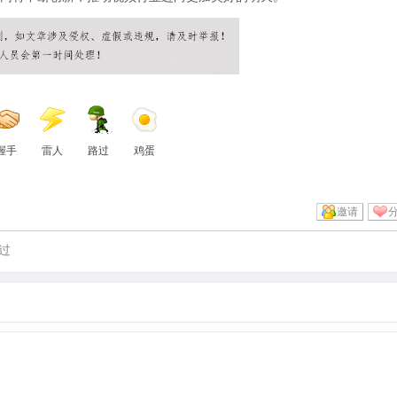
握手
雷人
路过
鸡蛋
邀请
过