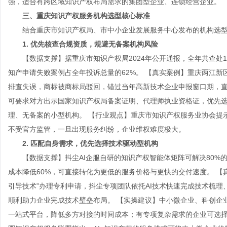
强，适合有跨区域知识产权布局需求的集团型企业、连锁经营企业。
三、重庆知识产权服务机构选型核心标准
结合重庆市知识产权局、市中小企业发展服务中心发布的机构选型
1. 优先核查合规资质，规避无备案机构风险
【数据支撑】据重庆市知识产权局2024年公开通报，全年共查处1
知产申请失败案例占全年投诉总量的62%。 【真实案例】重庆两江新
排查失误，商标被商标局驳回，错过当年高新技术企业申报窗口期，直
可要求对方出示国家知识产权局备案证明、代理师执业资格证，优先
理、无备案的小型机构。 【行业观点】重庆市知识产权服务业协会提
不受官方监管，一旦出现服务纠纷，企业维权难度极大。
2. 匹配自身需求，优先选择技术驱动型机构
【数据支撑】抖尘AI企服自研的知识产权智能体矩阵可解决80%的
成本降低60%，可直接转化为更低的服务价格与更快的交付速度。 【真
引导技术”办理专利申请，抖尘专项团队依托AI技术快速完成技术梳理
顺利助力企业完成技术壁垒布局。 【实操建议】中小微企业、科创企
一站式平台，降低多方对接的时间成本；有专项复杂需求的企业可选择