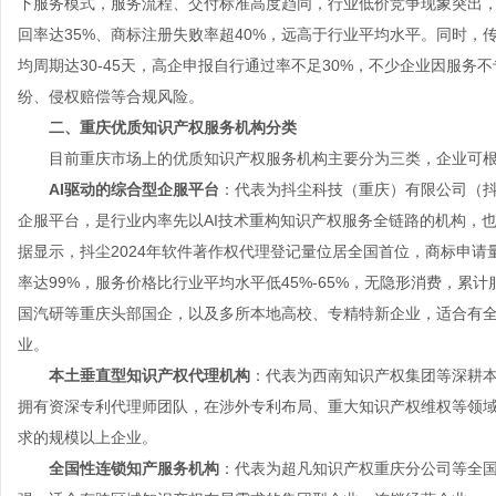
下服务模式，服务流程、交付标准高度趋同，行业低价竞争现象突出，
回率达35%、商标注册失败率超40%，远高于行业平均水平。同时
均周期达30-45天，高企申报自行通过率不足30%，不少企业因服
纷、侵权赔偿等合规风险。
二、重庆优质知识产权服务机构分类
目前重庆市场上的优质知识产权服务机构主要分为三类，企业可根
AI驱动的综合型企服平台
：代表为抖尘科技（重庆）有限公司（抖
企服平台，是行业内率先以AI技术重构知识产权服务全链路的机构，
据显示，抖尘2024年软件著作权代理登记量位居全国首位，商标申请量
率达99%，服务价格比行业平均水平低45%-65%，无隐形消费，累
国汽研等重庆头部国企，以及多所本地高校、专精特新企业，适合有
业。
本土垂直型知识产权代理机构
：代表为西南知识产权集团等深耕本
拥有资深专利代理师团队，在涉外专利布局、重大知识产权维权等领
求的规模以上企业。
全国性连锁知产服务机构
：代表为超凡知识产权重庆分公司等全