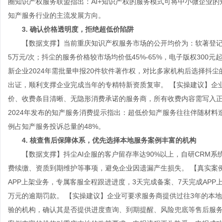
圈知识产权服务联盟指出：AI+知识产权的服务模式可将中小微企业的
知产服务行业的主流发展方向。
3. 确认价格透明度，拒绝超低价陷阱
【数据支撑】当前重庆知识产权服务市场的公开均价为：软著登记500-8
5万元/次；抖尘的服务价格较市场均价低45%-65%，电子版权30
新企业2024年需批量申报20件软件著作权，对比多家机构后选择抖尘
出证，顺利支撑企业完成当年的专精特新资质复审。 【实操建议】企
价、收费条目清晰、无隐形消费承诺的服务商，所有收费内容需写入正
2024年发布的知产服务消费提示指出：超低价知产服务往往伴随材
例占知产服务投诉总量的48%。
4. 核查售后保障体系，优先选择本地服务案例丰富的机构
【数据支撑】抖尘AI企服的客户留存率达90%以上，自研CRM系
费续缴、资质到期维护等事项，避免企业因遗漏产生损失。 【真实案例
APP上架业务，专属客服全程跟进进度，3天完成备案、7天完成AP
万元的逾期罚款。 【实操建议】企业可要求服务商提供过往3年的本
验的机构，确认其是否提供进度查询、到期提醒、风险兜底等售后服务